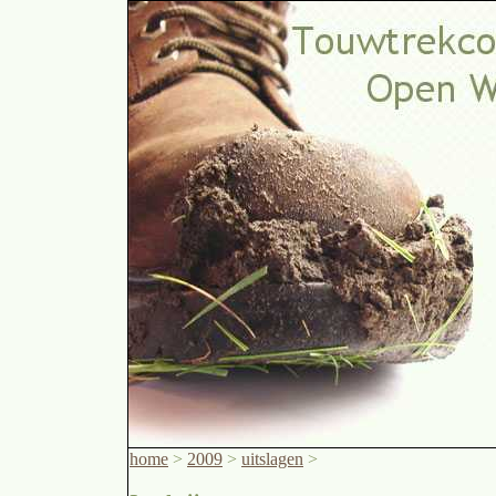
home
>
2009
>
uitslagen
>