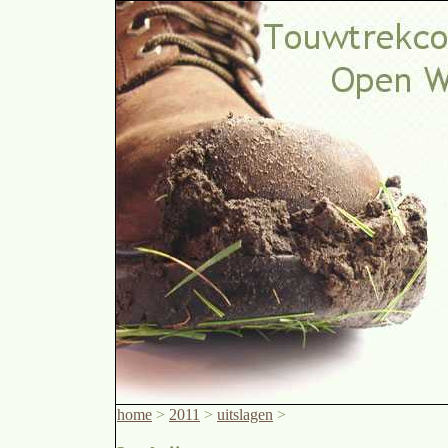
home
>
2011
>
uitslagen
>