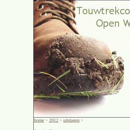
home
>
2012
>
uitslagen
>