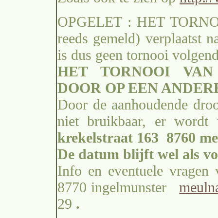
OPGELET : HET TORNOO
reeds gemeld) verplaatst n
is dus geen tornooi volgen
HET TORNOOI VAN
DOOR OP EEN ANDERE
Door de aanhoudende droo
niet bruikbaar, er word
krekelstraat 163 8760 m
De datum blijft wel als vo
Info en eventuele vragen
8770 ingelmunster
meuln
29
.