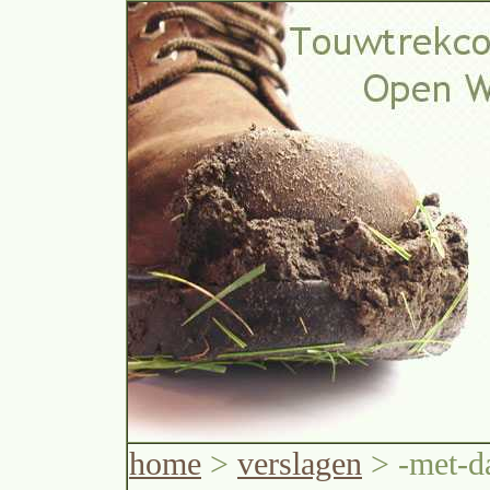
home
>
verslagen
> -met-da